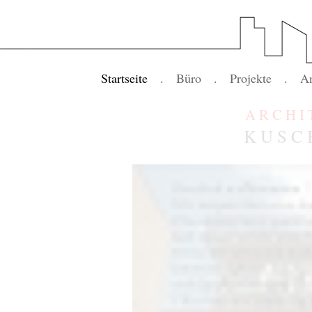
Startseite
.
Büro
.
Projekte
.
An
A R C H I 
K U S C 